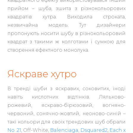
квадратного ефекту використовувався інший
прийом – шуба, зшита з різнокольорових
квадратів хутра. Виходила строката,
незвичайна модель. Тут дизайнери
пропонують носити шубу в різнокольоровий
квадрат з такими ж колготами і сумкою для
створення ефектного монолука.
Яскраве хутро
В тренді шуби з яскравих, соковитих, іноді
навіть кислотних відтінків. Ляльково-
рожевий, яскраво-бірюзовий, вогняно-
червоний, сонячно-жовтий, неоново-синій –
такі кольори для своїх трендових шуб обрали
No. 21
, Off-White,
Balenciaga
,
Dsquared2
,
Each x