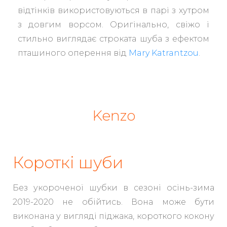
відтінків використовуються в парі з хутром
з довгим ворсом. Оригінально, свіжо і
стильно виглядає строката шуба з ефектом
пташиного оперення від
Mary Katrantzou
.
Kenzo
Короткі шуби
Без укороченої шубки в сезоні осінь-зима
2019-2020 не обійтись. Вона може бути
виконана у вигляді піджака, короткого кокону