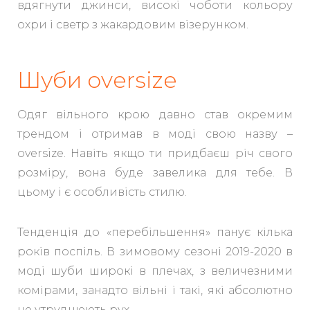
вдягнути джинси, високі чоботи кольору
охри і светр з жакардовим візерунком.
Шуби oversize
Одяг вільного крою давно став окремим
трендом і отримав в моді свою назву –
oversize. Навіть якщо ти придбаєш річ свого
розміру, вона буде завелика для тебе. В
цьому і є особливість стилю.
Тенденція до «перебільшення» панує кілька
років поспіль. В зимовому сезоні 2019-2020 в
моді шуби широкі в плечах, з величезними
комірами, занадто вільні і такі, які абсолютно
не утруднюють рух.