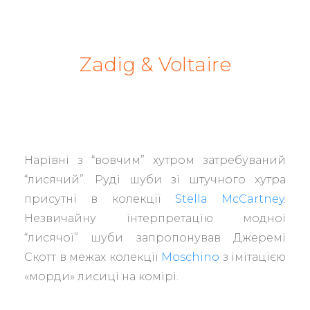
Zadig & Voltaire
Нарівні з “вовчим” хутром затребуваний
“лисячий”. Руді шуби зі штучного хутра
присутні в колекції
Stella McCartney
.
Незвичайну інтерпретацію модної
“лисячої” шуби запропонував Джеремі
Скотт в межах колекції
Moschino
з імітацією
«морди» лисиці на комірі.