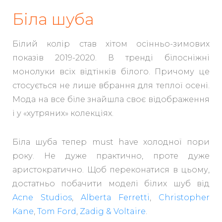
Біла шуба
Білий колір став хітом осінньо-зимових
показів 2019-2020. В тренді білосніжні
монолуки всіх відтінків білого. Причому це
стосується не лише вбрання для теплої осені.
Мода на все біле знайшла своє відображення
і у «хутряних» колекціях.
Біла шуба тепер must have холодної пори
року. Не дуже практично, проте дуже
аристократично. Щоб переконатися в цьому,
достатньо побачити моделі білих шуб від
Acne Studios
,
Alberta Ferretti
,
Christopher
Kane
,
Tom Ford
,
Zadig & Voltaire
.