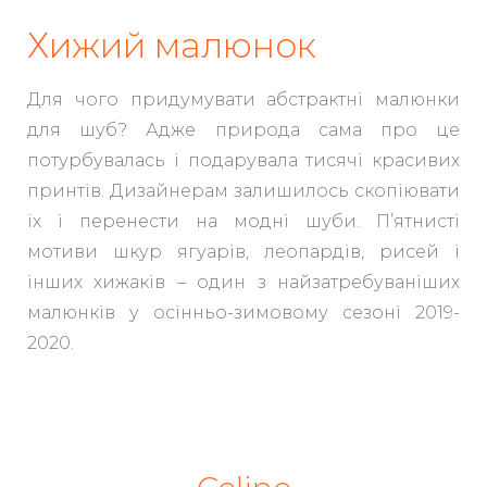
Хижий малюнок
Для чого придумувати абстрактні малюнки
для шуб? Адже природа сама про це
потурбувалась і подарувала тисячі красивих
принтів. Дизайнерам залишилось скопіювати
їх і перенести на модні шуби. П’ятнисті
мотиви шкур ягуарів, леопардів, рисей і
інших хижаків – один з найзатребуваніших
малюнків у осінньо-зимовому сезоні 2019-
2020.