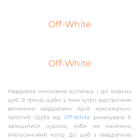
Off-White
Off-White
Квадратна лихоманка дісталась і до модних
шуб. В тренді шуби, у яких хутро відстрочене
великими квадратами. Крій максимально
простий. Шуба від
Off-White
ризикувала б
залишитися нудною, якби не насичено
апельсиновий колір. До шуб з квадратною