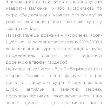
З нових прийомів дизайнери запропонували
квадратні малюнки. Їх або вистригають по
хутру, або досягають “квадратного ефекту” за
рахунок зшивання різних шматочків хутра у
техніці печворк.
Найактуальніша довжина – укорочена. Кроп-
шуба – must have зимового сезону 2019-2020. І
хоча це швидше куртка, ніж повноцінна шуба,
прохолодною осінню вона виявиться
доречною в твоєму гардеробі.
Наймодніші кольори – білий або різноманітні
яскраві. Також в тренді фактура і окрас
вовчого і лисячого хутра. А ось плюшеві
шубки, актуальні в минулих сезонах,
поступово втрачають свою актуальність. І що
зовсім дивно – це практично повна