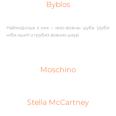
Byblos
Наймодніша з них – «еко-вовча» шуба. Шуби
ніби зшиті з грубих вовчих шкур.
Moschino
Stella McCartney