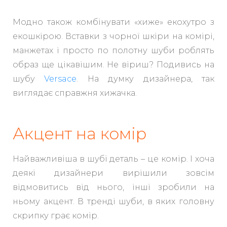
Модно також комбінувати «хиже» екохутро з
екошкірою. Вставки з чорної шкіри на комірі,
манжетах і просто по полотну шуби роблять
образ ще цікавішим. Не віриш? Подивись на
шубу
Versace
. На думку дизайнера, так
виглядає справжня хижачка.
Акцент на комір
Найважливіша в шубі деталь – це комір. І хоча
деякі дизайнери вирішили зовсім
відмовитись від нього, інші зробили на
ньому акцент. В тренді шуби, в яких головну
скрипку грає комір.