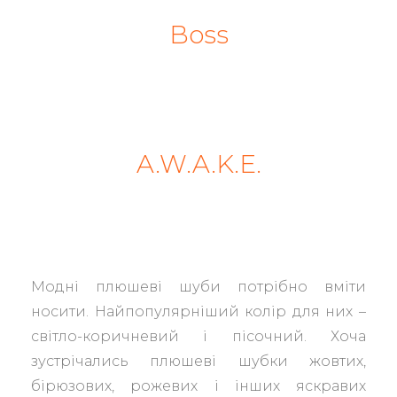
Boss
A.W.A.K.E.
Модні плюшеві шуби потрібно вміти
носити. Найпопулярніший колір для них –
світло-коричневий і пісочний. Хоча
зустрічались плюшеві шубки жовтих,
бірюзових, рожевих і інших яскравих