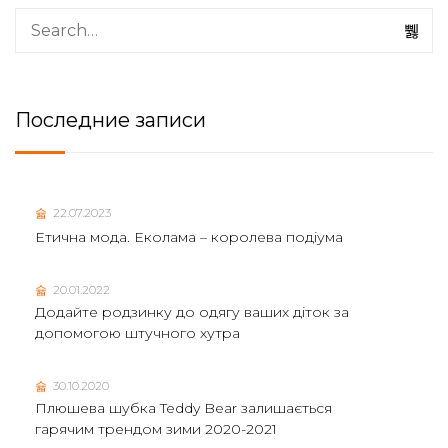
Последние записи
22.07.2023
Етична мода. Еколама – королева подіума
20.01.2022
Додайте родзинку до одягу ваших діток за
допомогою штучного хутра
30.10.2020
Плюшева шубка Teddy Bear залишається
гарячим трендом зими 2020-2021