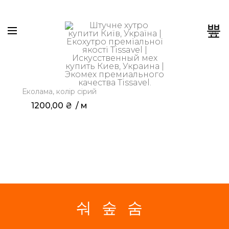
0
OUT OF STOCK
Еколама, колір сірий
1200,00
₴
 / м