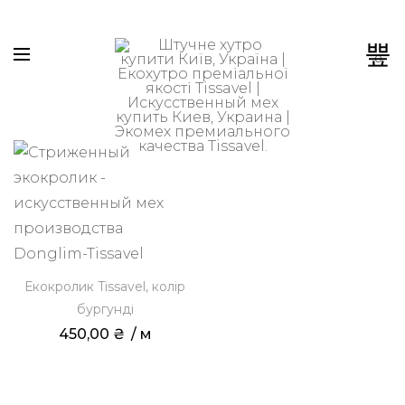
0
Екокролик Tissavel, колір
бургунді
450,00
₴
 / м