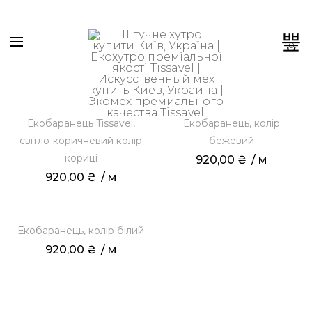
0
Екобаранець Tissavel,
Екобаранець, колір
світло-коричневий колір
бежевий
кориці
920,00
₴
 / м
920,00
₴
 / м
Екобаранець, колір білий
920,00
₴
 / м