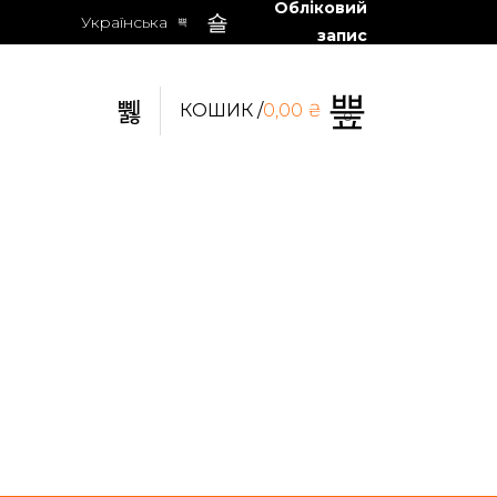
Обліковий
Українська
запис
КОШИК /
0,00
₴
0