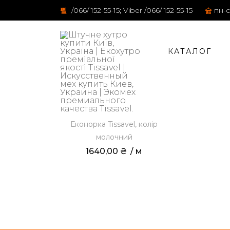
/066/ 152-55-15; Viber /066/ 152-55-15
пн-с
КАТАЛОГ
Еконорка Tissavel, колір
молочний
1640,00
₴
 / м