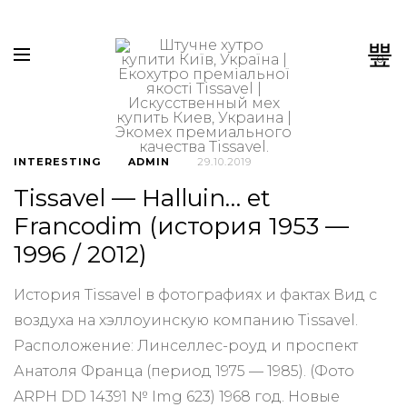
0
INTERESTING
ADMIN
29.10.2019
Tissavel — Halluin… et
Francodim (история 1953 —
1996 / 2012)
История Tissavel в фотографиях и фактах Вид с
воздуха на хэллоуинскую компанию Tissavel.
Расположение: Линселлес-роуд и проспект
Анатоля Франца (период 1975 — 1985). (Фото
ARPH DD 14391 № Img 623) 1968 год. Новые