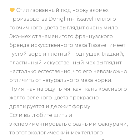
а
0
Стилизованный под норку экомех
и
з
производства Donglim-Tissavel теплого
5
горчичного цвета выглядит очень мило.
Эко-мех от знаменитого французского
бренда искусственного меха Tissavel имеет
густой ворс и плотный подпушек. Гладкий,
пластичный искусственный мех выглядит
настолько естественно, что его невозможно
отличить от натурального меха норки.
Приятная на ощупь мягкая ткань красивого
желто-зеленого цвета прекрасно
драпируется и держит форму.
Если вы любите шить и
экспериментировать с разными фактурами,
то этот экологический мех теплого