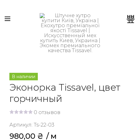
0
В наличии
Эконорка Tissavel, цвет
горчичный
0
отзывов
О
ц
Артикул:
Ts-22-03
е
н
980,00
₴
 / м
к