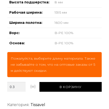
Высота подшерстка:
8 мм
Рабочая ширина:
1595 мм
Ширина полотна:
1600 мм
Ворс:
B-PE 100%
Основа:
B-PE 100%
Пожалуйста, выберите длину материала. Также
не забывайте о том, что на оптовые заказы от 5
м действуют скидки.
В КОРЗИНУ
Категория:
Tissavel