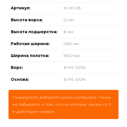
Артикул:
М-20-06
Высота ворса:
12 мм
Высота подшерстка:
8 мм
Рабочая ширина:
1560 мм
Ширина полотна:
1600 мм
Ворс:
B-PE 100%
Основа:
B-PE 100%
Пожалуйста, выберите длину материала. Также
не забывайте о том, что на оптовые заказы от 5
м действуют скидки.