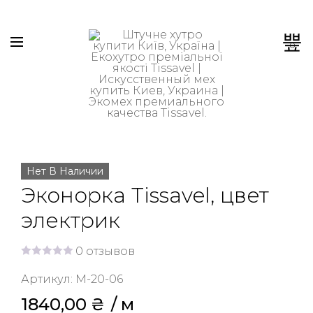
0
Нет В Наличии
Эконорка Tissavel, цвет
электрик
0
отзывов
О
ц
Артикул:
М-20-06
е
н
1840,00
₴
 / м
к