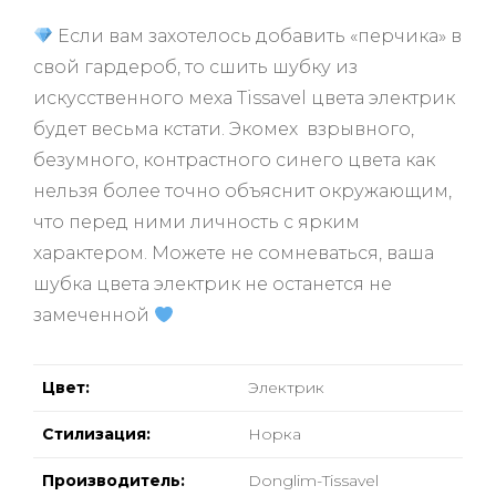
а
0
Если вам захотелось добавить «перчика» в
и
з
свой гардероб, то сшить шубку из
5
и
скусственного меха Tissavel цвета электрик
будет весьма кстати. Э
комех взрывного,
безумного, контрастного синего цвета как
нельзя более точно объяснит окружающим,
что перед ними личность с ярким
характером. Можете не сомневаться, ваша
шубка цвета электрик не останется не
замеченной
Цвет:
Электрик
Стилизация:
Норка
Производитель:
Donglim-Tissavel