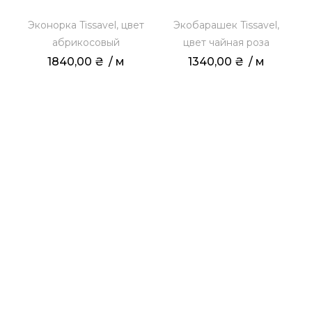
т
Эконорка Tissavel, цвет
Экобарашек Tissavel,
абрикосовый
цвет чайная роза
1840,00
₴
 / м
1340,00
₴
 / м