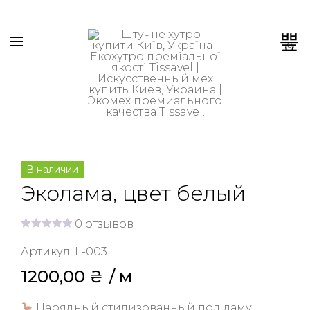
0
В наличии
Эколама, цвет белый
0
отзывов
О
ц
Артикул:
L-003
е
н
1200,00
₴
 / м
к
а
0
Нарядный стилизованный под ламу