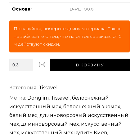
Основа:
B-PE 100%
Пожалуйста, выберите длину материала. Также
не забывайте о том, что на оптовые заказы от 5
м действуют скидки.
В КОРЗИНУ
Категория:
Tissavel
Метка:
Donglim
,
Tissavel
,
белоснежный
искусственный мех
,
белоснежный экомех
,
белый мех
,
длинноворсовый искусственный
мех
,
длинноворсовый мех
,
искусственный
мех
,
искусственный мех купить Киев
,