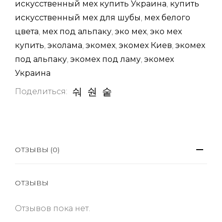
искусственный мех купить Украина
,
купить
искусственный мех для шубы
,
мех белого
цвета
,
мех под альпаку
,
эко мех
,
эко мех
купить
,
эколама
,
экомех
,
экомех Киев
,
экомех
под альпаку
,
экомех под ламу
,
экомех
Украина
Поделиться:
ОТЗЫВЫ (0)
ОТЗЫВЫ
Отзывов пока нет.