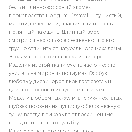
и
з
белый длинноворсовый экомех
5
производства Donglim-Tissavel — пушистый,
мягкий, невесомый, пластичный и очень
приятный на ощупь. Длинный ворс
смотрится настолько естественно, что его
трудно отличить от натурального меха ламы.
Эколама – фаворитка всех дизайнеров.
Изделия из этой ткани очень часто можно
увидеть на мировых подиумах. Особую
любовь у дизайнеров вызывает светлый
длинноворсовый искусственный мех.
Модели в объемных «хулиганских» мохнатых
шубках, похожих на пушистую белоснежную
тучку, всегда приковывают восхищенные
взгляды и вызывают улыбку.
Из искусственного меха под ламу