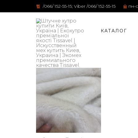
/066/ 152-55-15; Viber /066/ 152-55-15
пн-с
КАТАЛОГ